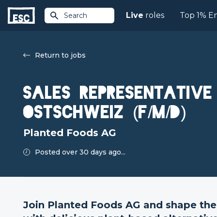
Live
roles
Top 1% E
Search
Return to jobs
Sales Representative
Ostschweiz (f/m/d)
Planted Foods AG
Posted over 30 days ago...
Join Planted Foods AG and shape the 