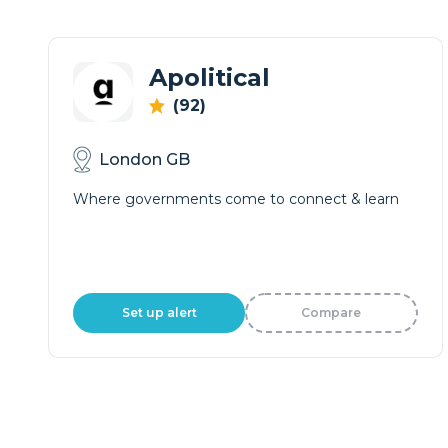
Apolitical
(92)
London GB
Where governments come to connect & learn
Set up alert
Compare