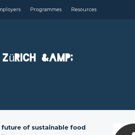
mployers
Programmes
Resources
 Zürich &amp;
future of sustainable food