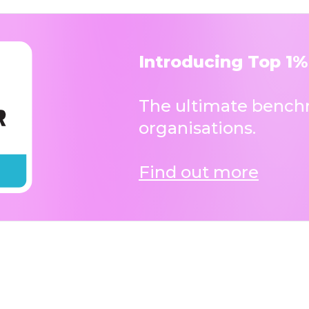
Introducing Top 1%
The ultimate benchm
organisations.
Find out more