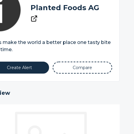
Planted Foods AG
s make the world a better place one tasty bite
 time.
Create Alert
Compare
iew